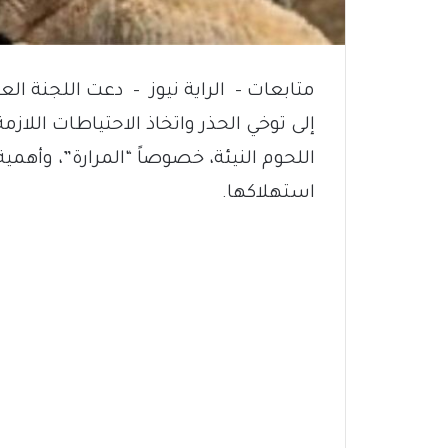
متابعات – الراية نيوز – دعت اللجنة ال
إلى توخي الحذر واتخاذ الاحتياطات اللازم
اللحوم النيئة، خصوصاً “المرارة”، وأه
استهلاكها.