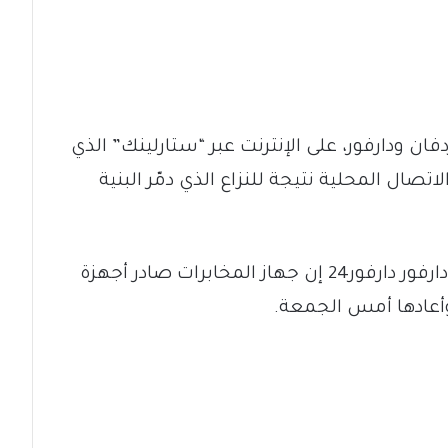
ان ودارفور، على الإنترنت عبر “ستارلينك” الذي
صال المحلية نتيجة للنزاع الذي دمّر البنية
وقالت مصادر من مدينة الدلنج بحسب دارفور دارفور24 إن جهاز المخابرات صادر أجهزة