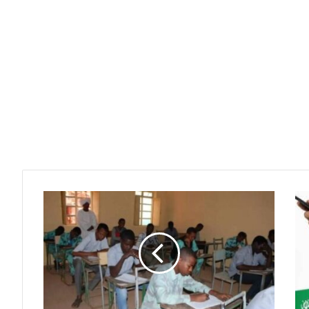
دارفور
وكردفان
تطلقان
شرارة
التعليم
من
خارج
سيطرة