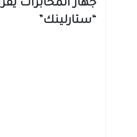
جهاز المخابرات يقر
“ستارلينك”