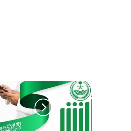
تحديث
جواز
المقيمين
إلكترونيًا
عبر
"أبشر
أعمال"
..