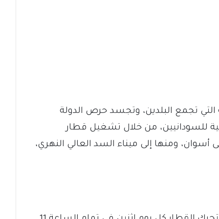
ية التي تجمع البلدين، وتجسد حرص الدولة
ية للسودانيين، من خلال تشغيل قطار
سوان، ومنها إلى ميناء السد العالي النهري،
ووفق ما أعلنته لجنة العودة الطوعية، يتحرك القطار كل يوم إثنين في تمام الساعة 11