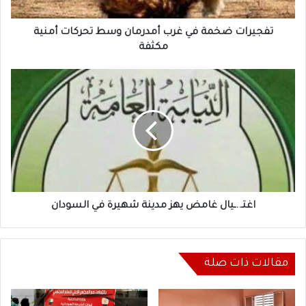
أمنية
مكثفة
تفجيرات ضخمة في غرب أمدرمان وسط تحركات أمنية
مكثفة
اغتـ..ـيال
غامض
يهز
مدينة
شهيرة
في
السودان
اغتـ..ـيال غامض يهز مدينة شهيرة في السودان
مقالات ذات صلة