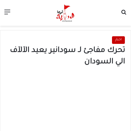
بحث عن
الق
اخبار
تحرك مفاجئ لـ سودانير يعيد الآلآف
الي السودان