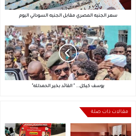
سعر الجنيه المصري مقابل الجنيه السوداني اليوم
يوسف
كيكل...
"
القائد
بخير
الحمدلله"
يوسف كيكل... " القائد بخير الحمدلله"
مقالات ذات صلة