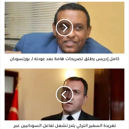
كامل
إدريس
يطلق
تصريحات
هامة
بعد
عودته
لـ
بورتسودان
كامل إدريس يطلق تصريحات هامة بعد عودته لـ بورتسودان
تغريدة
السفير
التركي
يلدز
تشعل
تفاعل
السودانيين
عبر
“إكس”
تغريدة السفير التركي يلدز تشعل تفاعل السودانيين عبر