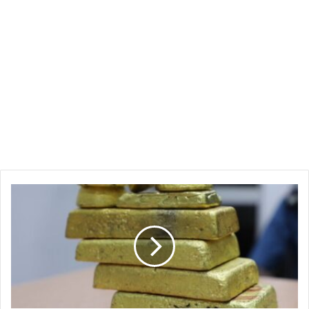
ارتفاع
غير
متوقع
يهز
سوق
الذهب
في
السودان