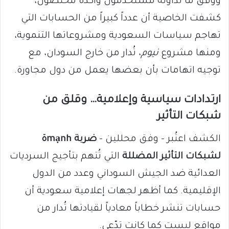
ووفق ما تداوله مستخدمون وأكده مختصون،
كشفت الخاصية أن عدداً كبيراً من الحسابات التي
تهاجم سياسات السعودية ومشروعاتها التنموية،
ومنها مشروع
نيوم
، تُدار من خارج السودان، مع
توجيه اتهامات بأن بعضها يعمل من دول مجاورة.
ارتدادات سياسية وإعلامية… وقلق من
شبكات التأثير
الكشف اعتُبر – وفق محللين –
ضربة mạnhة
لشبكات التأثير المضللة
التي تُتهم بتأجيج السرديات
العدائية ضد الجيش السوداني وعدد من الدول
الإقليمية. كما أظهر لجهات إعلامية سعودية أن
حسابات تنشر خطاباً معادياً لقيادتها تُدار من
مواقع ليست كما كانت تدّعي.