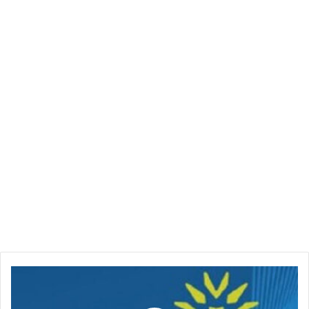
سوداني
تمنح
اتصالاً