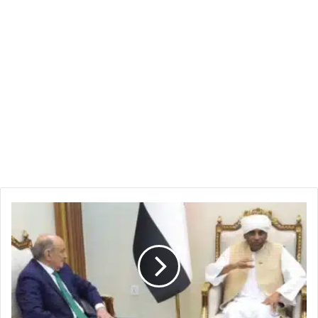
رسائل
متبادلة
من
بورتسودان
بين
كامل
إدريس
و