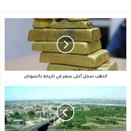
الذهب
سجل
أعلى
سعر
في
تاريخه
بالسودان
الذهب سجل أعلى سعر في تاريخه بالسودان
الخرطوم
تفاجئ
الجميع
يوم
7
فبراير
بحدث