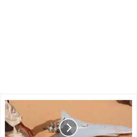
اكتشاف
مفاجئ
يرفع
جاهزية
الجيش
في