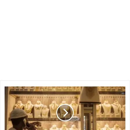
سرقة
ذهب
بقيمة
تريليون
جنيه
في
أمدرمان