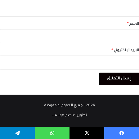
ي
ق
*
الاسم
*
البريد الإلكتروني
*
2026 - جميع الحقوق محفوظة
تطوير:
عاصم هوست
يسبوك
‫X
واتساب
تيلقرام