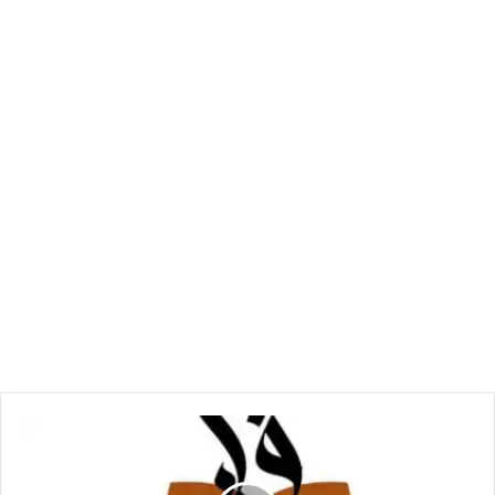
تحذير
تربوي
من