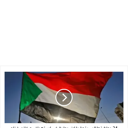
24
دولة
تطالب
بتحقيقات
دولية
في
استهداف
مخازن
غذاء