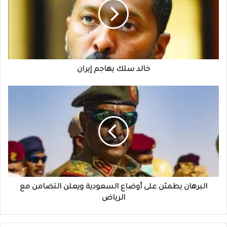
إيران
خالد سلك يهاجم إيران
البرهان
يطمئن
على
أوضاع
السعودية
ويعلن
التضامن
مع
الرياض
البرهان يطمئن على أوضاع السعودية ويعلن التضامن مع
الرياض