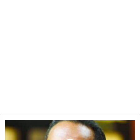
خالد
سلك
يهاجم