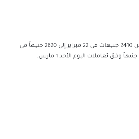
وفي بنك الخرطوم، ارتفع سعر الدولار من 2410 جنيهات في 22 فبراير إلى 2620 جنيهاً في