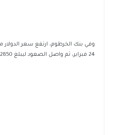
24 فبراير، ثم واصل الصعود ليبلغ 2850 جنيهاً وفق تعاملات اليوم الأحد 1 مارس.