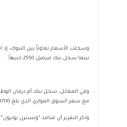
بينما سجل بنك فيصل 2550 جنيهاً.
مع سعر السوق الموازي الذي بلغ 3700 جنيهاً، وفق الأرقام المتداولة.
وذكر التقرير أن منافذ “ويسترن يونيون” سجلت 3520 جنيه