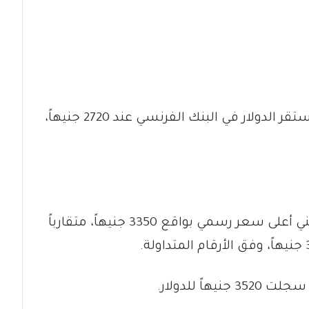
وسجلت الأسعار تفاوتاً بين البنوك، إذ استقر الدولار في البنك الفرنسي عند 2720 جنيهاً،
وفي المقابل، سجل بنك أم درمان الوطني أعلى سعر رسمي بواقع 3350 جنيهاً، متقارباً
اً للدولار.