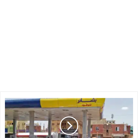
زيادة
البنزين
إلى
21,500
جنيه
للجالون