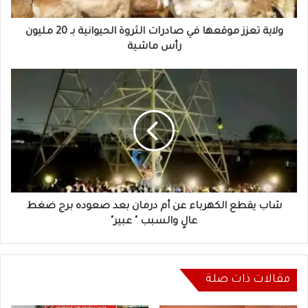
بـ
20
مليون
ولاية تعزز موقعها في صادرات الثروة الحيوانية بـ 20 مليون
رأس
رأس ماشية
ماشية
شاب
يقطع
الكهرباء
عن
أم
درمان
بعد
صعوده
برج
ضغط
شاب يقطع الكهرباء عن أم درمان بعد صعوده برج ضغط
عالٍ
عالٍ والسبب " عبير"
والسبب
"
عبير"
مقالات ذات صلة