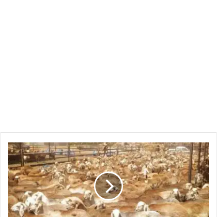
ولاية
تعزز
موقعها
في
صادرات
الثروة
الحيوانية