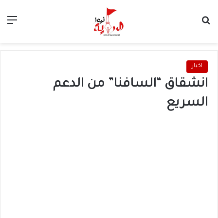
بحث عن
الق
اخبار
انشقاق “السافنا” من الدعم
السريع