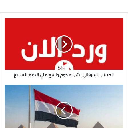
الجيش
السوداني
يشن
هجوم
واسع
علي
الدعم
السريع
الجيش السوداني يشن هجوم واسع علي الدعم السريع
لهذا
السبب
..
تغيير
زمن
امتحانات
الابتدائية