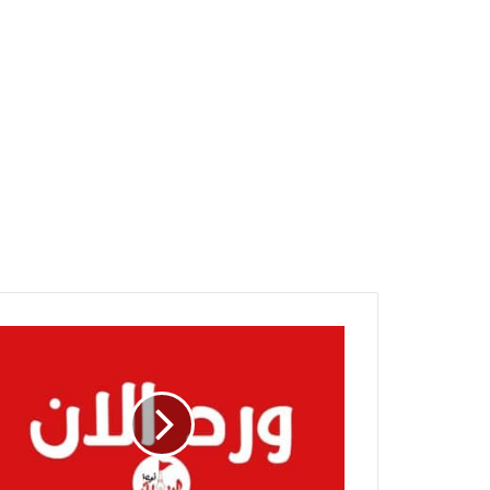
تطور
خطير
وإبتزاز
يهز
مكون
المحاميد..
تفاصيل