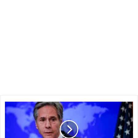
الولايات
المتحدة
تثمّن
جهود
مصر
في