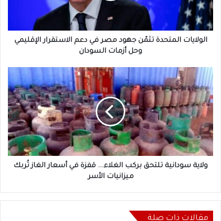
دعم
الاستقرار
الإقليمي
وحل
الولايات المتحدة تثمّن جهود مصر في دعم الاستقرار الإقليمي
أزمات
وحل أزمات السودان
السودان
ولاية
سودانية
تلتحق
بركب
الغلاء...
قفزة
في
أسعار
الغاز
تُربك
ولاية سودانية تلتحق بركب الغلاء... قفزة في أسعار الغاز تُربك
ميزانيات
ميزانيات الأسر
الأسر
مقالات ذات صلة