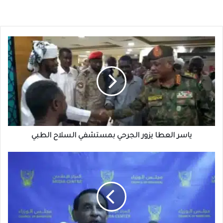
ياسر
العطا
يزور
الجرحي
بمستشفي
السلاح
الطبي
ياسر العطا يزور الجرحي بمستشفي السلاح الطبي
نفرة
كبرى
بقيادة
كامل
إدريس
تجهز
الخرطوم