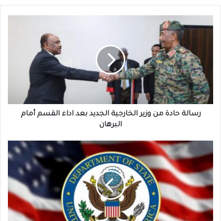
رسالة
حادة
من
وزير
الخارجية
الجديد
بعد
اداء
القسم
أمام
رسالة حادة من وزير الخارجية الجديد بعد اداء القسم أمام
البرهان
البرهان
عقوبات
مفاجئة
تطال
قيادات
بارزة
في
السودان