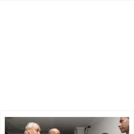
من
قطر..
البرهان