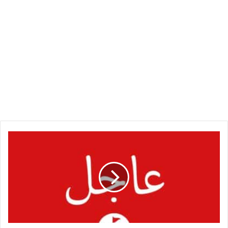
اشتباكات
مفاجئة
غرب
الأبيض
!
ماذا
حدث
هناك
؟