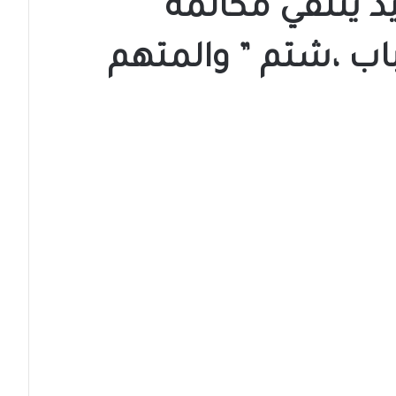
د يتلقي مكالمة
اب ،شتم ” والمتهم