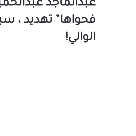
عبدالماجد عبدالحمي
فحواها” تهديد ، سب
الوالي!