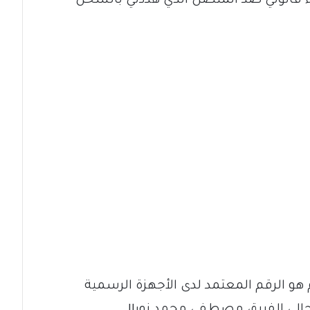
راء قانوني ضد المتصل الذي هددني بالسحل
هو الرقم المعتمد لدى الأجهزة الرسمية
الحالي الفريق مصطفى محمد نور!!