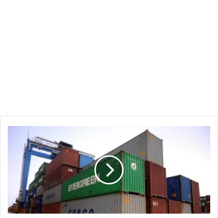
خطوة
غير
متوقعة
من
رئيس
الوزراء
تغيّر
وضع
البضائع