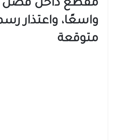
مقطع داخل فصل درا
واسعًا، واعتذار ر
متوقعة