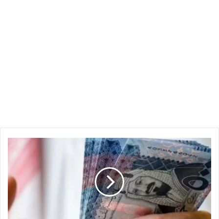
سعر
الريال
السعودي
مقابل
الجنيه
السوداني