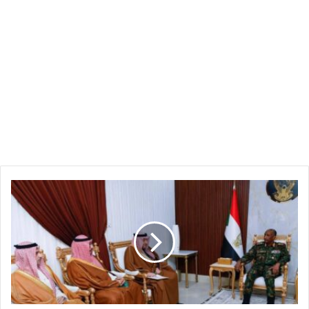
ملف
السودان
يعود
بقوة
إلى
طاولة
الكبار..
والبرهان
يلتقي