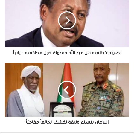
لافتة
من
عبد
الله
حمدوك
حول
محاكمته
غيابياً
تصريحات لافتة من عبد الله حمدوك حول محاكمته غيابياً
البرهان
يتسلم
وثيقة
تكشف
تحالفاً
مفاجئاً
البرهان يتسلم وثيقة تكشف تحالفاً مفاجئاً