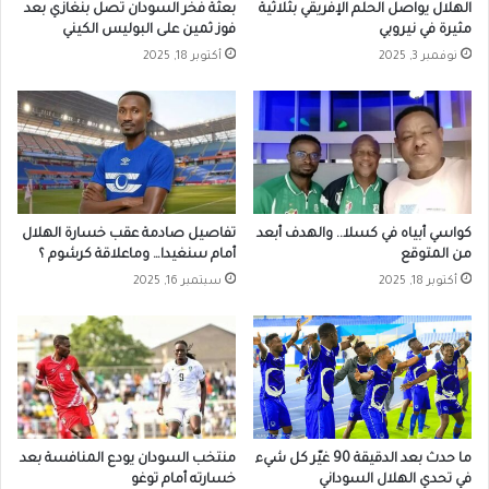
بعثة فخر السودان تصل بنغازي بعد
الهلال يواصل الحلم الإفريقي بثلاثية
فوز ثمين على البوليس الكيني
مثيرة في نيروبي
أكتوبر 18, 2025
نوفمبر 3, 2025
كواسي أبياه في كسلا.. والهدف أبعد
تفاصيل صادمة عقب خسارة الهلال
من المتوقع
أمام سنغيدا… وماعلاقة كرشوم ؟
أكتوبر 18, 2025
سبتمبر 16, 2025
ما حدث بعد الدقيقة 90 غيّر كل شيء
منتخب السودان يودع المنافسة بعد
في تحدي الهلال السوداني
خسارته أمام توغو