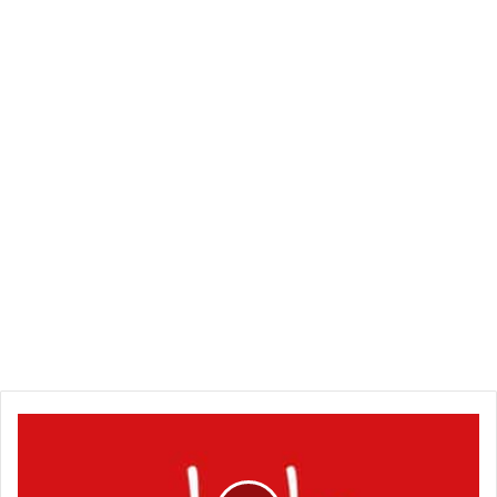
اقتحام
مفاجئ
لمعتقل
في