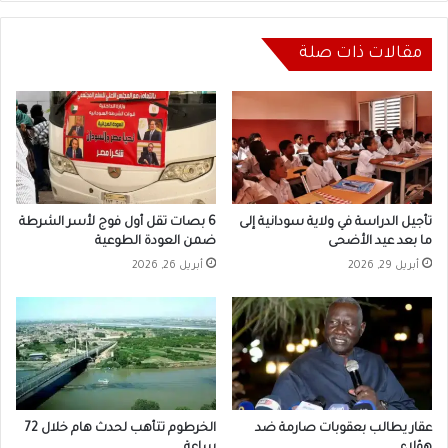
مقالات ذات صلة
تأجيل الدراسة في ولاية سودانية إلى
6 بصات تقل أول فوج لأسر الشرطة
ما بعد عيد الأضحى
ضمن العودة الطوعية
أبريل 29, 2026
أبريل 26, 2026
عقار يطالب بعقوبات صارمة ضد
الخرطوم تتأهب لحدث هام خلال 72
هؤلاء
ساعة