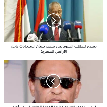
بشرى
للطلاب
السودانيين
بمصر
بشأن
الامتحانات
داخل
الأراضي
المصرية
بشرى للطلاب السودانيين بمصر بشأن الامتحانات داخل
الأراضي المصرية
إدريس
يوجه
بتوسيع
مبادرة
العودة
الطوعية
لدول
أخرى