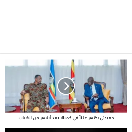
حميدتي
يظهر
علناً
في
كمبالا
بعد
أشهر
من
الغياب
حميدتي يظهر علناً في كمبالا بعد أشهر من الغياب
النيل