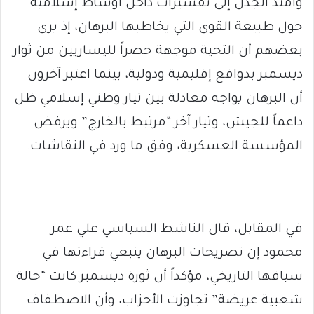
وامتد الجدل إلى تفسيرات داخل أوساط إسلامية
حول طبيعة القوى التي يخاطبها البرهان، إذ يرى
بعضهم أن التحية موجهة حصراً لليساريين من ثوار
ديسمبر بدوافع إقليمية ودولية، بينما اعتبر آخرون
أن البرهان يواجه معادلة بين تيار وطني إسلامي ظل
داعماً للجيش، وتيار آخر “مرتبط بالخارج” ويرفض
المؤسسة العسكرية، وفق ما ورد في النقاشات.
في المقابل، قال الناشط السياسي علي عمر
محمود إن تصريحات البرهان ينبغي قراءتها في
سياقها التاريخي، مؤكداً أن ثورة ديسمبر كانت “حالة
شعبية عريضة” تجاوزت الأحزاب، وأن الاصطفاف