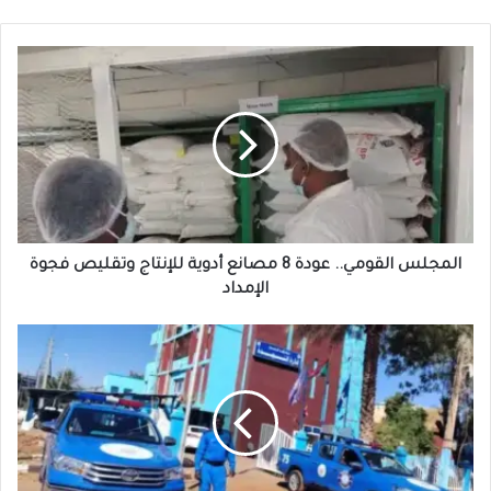
المجلس
القومي..
عودة
8
مصانع
أدوية
للإنتاج
وتقليص
فجوة
الإمداد
المجلس القومي.. عودة 8 مصانع أدوية للإنتاج وتقليص فجوة
الإمداد
شرطة
الخرطوم
تطلق
تحذير
مفأجي