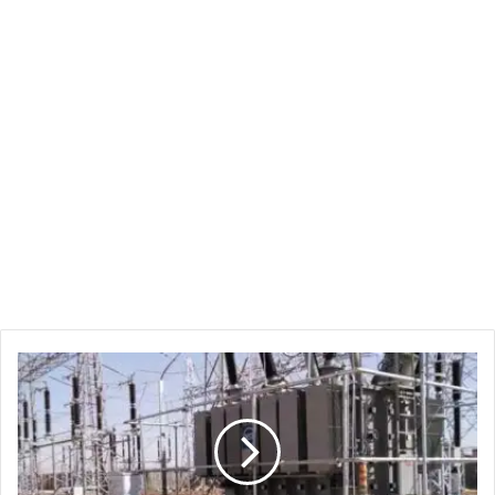
انقطاع
مفاجئ
للكهرباء
يضرب
الخرطوم
و3