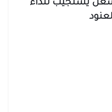
شعل يستجيب لنداء
لعنود