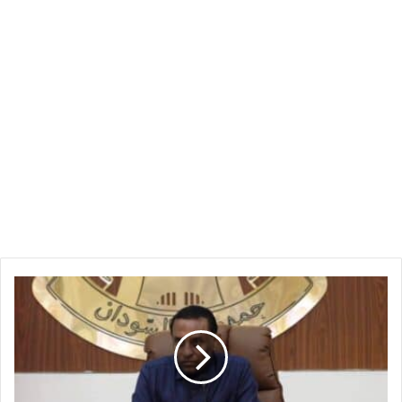
خصومات
غامضة
تهز
الحسابات…
وبنك
السودان
يفرض