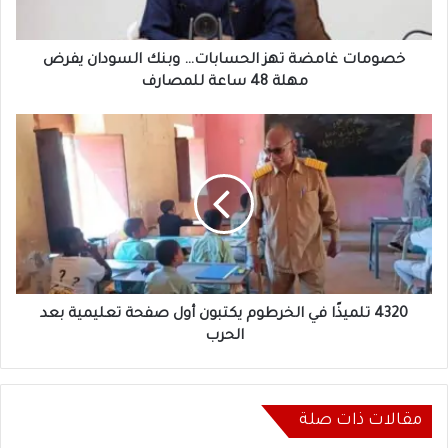
مهلة
48
ساعة
خصومات غامضة تهز الحسابات… وبنك السودان يفرض
للمصارف
مهلة 48 ساعة للمصارف
4320
تلميذًا
في
الخرطوم
يكتبون
أول
صفحة
تعليمية
بعد
الحرب
4320 تلميذًا في الخرطوم يكتبون أول صفحة تعليمية بعد
الحرب
مقالات ذات صلة