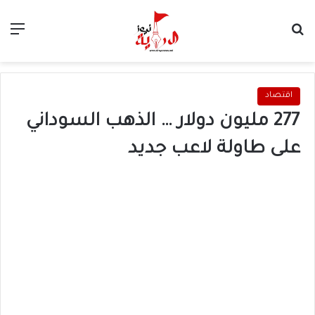
بحث عن
الق
اقتصاد
277 مليون دولار … الذهب السوداني
على طاولة لاعب جديد