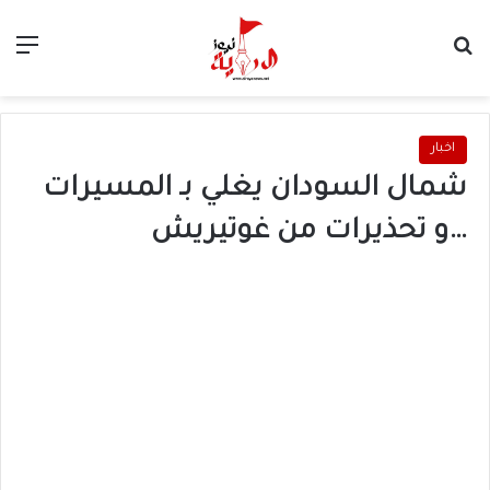
بحث عن
الق
اخبار
شمال السودان يغلي بـ المسيرات
…و تحذيرات من غوتيريش