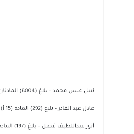
نبيل عيس محمد – بلاغ (8004) المادتان (143 و144).
عادل عبد القادر – بلاغ (292) المادة (15 أ).
أنور عبداللطيف فضل – بلاغ (197) المادة (77).