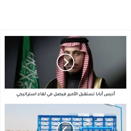
أديس
أبابا
تستقبل
الأمير
فيصل
في
لقاء
استراتيجي
أديس أبابا تستقبل الأمير فيصل في لقاء استراتيجي
قرار
عاجل
يخص
سكان