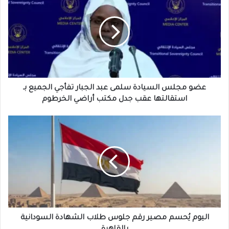
مجلس
السيادة
سلمى
عبد
الجبار
تفأجي
الجميع
بـ
استقالتها
عضو مجلس السيادة سلمى عبد الجبار تفأجي الجميع بـ
عقب
استقالتها عقب جدل مكتب أراضي الخرطوم
جدل
مكتب
اليوم
أراضي
يُحسم
الخرطوم
مصير
رقم
جلوس
طلاب
الشهادة
السودانية
بالقاهرة
اليوم يُحسم مصير رقم جلوس طلاب الشهادة السودانية