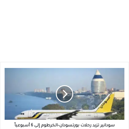
سودانير
تزيد
رحلات
بورتسودان–
الخرطوم
إلى
6
أسبوعياً
سودانير تزيد رحلات بورتسودان–الخرطوم إلى 6 أسبوعياً